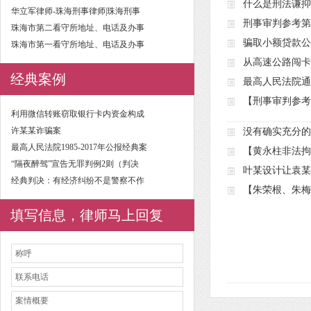
什么是刑法谦抑
华立军律师-珠海刑事律师|珠海刑事
刑事审判参考第
珠海市第二看守所地址、电话及办事
骗取小额贷款公
珠海市第一看守所地址、电话及办事
从高速公路闯卡
经典案例
最高人民法院通
【刑事审判参考
利用微信转账窃取银行卡内资金构成
许某某诈骗案
没有确实充分的
最高人民法院1985-2017年公报经典案
【黄永柱非法拘
“隔夜醉驾”宣告无罪判例2则（判决
叶某设计让袁某
经典判决：有经济纠纷不是警察不作
【朱荣根、朱梅
填写信息，律师马上回复