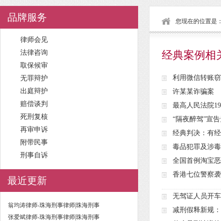
品牌服务
您现在的位置是
律师会见
法律咨询
经典案例相
取保候审
利用微信转账窃
无罪辩护
出庭辩护
许某某诈骗案
赔偿谈判
最高人民法院19
死刑复核
“隔夜醉驾”宣
再审申诉
经典判决：有经
附带民事
毒品犯罪及涉毒
刑事自诉
全国首例淘宝恶
香港七位警察袭
最近更新
无驾证人员开车
翁均涛律师-珠海刑事律师|珠海刑事
减刑假释新规：
张爱斌律师-珠海刑事律师|珠海刑事