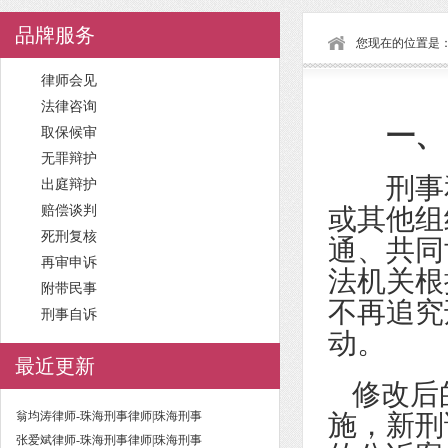
品牌服务
您现在的位置是
律师会见
法律咨询
一、【
取保候审
无罪辩护
刑事
出庭辩护
赔偿谈判
或其他组
死刑复核
通、共同
再审申诉
法机关根
附带民事
不再追究
刑事自诉
动。
最近更新
修改后
翁均涛律师-珠海刑事律师|珠海刑事
施，新刑
张爱斌律师-珠海刑事律师|珠海刑事