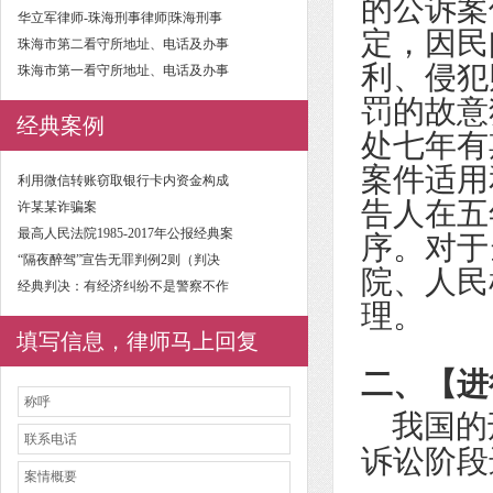
的公诉案
华立军律师-珠海刑事律师|珠海刑事
定，因民
珠海市第二看守所地址、电话及办事
利、侵犯
珠海市第一看守所地址、电话及办事
罚的故意
经典案例
处七年有
案件适用
利用微信转账窃取银行卡内资金构成
告人在五
许某某诈骗案
最高人民法院1985-2017年公报经典案
序。对于
“隔夜醉驾”宣告无罪判例2则（判决
院、人民
经典判决：有经济纠纷不是警察不作
理。
填写信息，律师马上回复
二、【
进
我国的
诉讼阶段