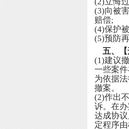
(2)立悔过
(3)向
赔偿;
(4)保护
(5)预
五、【
(1)建
一些案件
为依据法
撤案。
(2)作
诉。在办
达成协议
定程序由