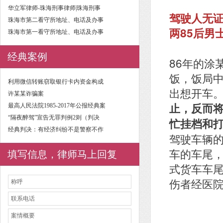
华立军律师-珠海刑事律师|珠海刑事
驾驶人无证
珠海市第二看守所地址、电话及办事
两85后男
珠海市第一看守所地址、电话及办事
经典案例
86年的涂
饭，饭局中
利用微信转账窃取银行卡内资金构成
出想开车
许某某诈骗案
止，反而
最高人民法院1985-2017年公报经典案
“隔夜醉驾”宣告无罪判例2则（判决
忙挂档和
经典判决：有经济纠纷不是警察不作
驾驶车辆
车的车尾
填写信息，律师马上回复
式货车车
伤者经医