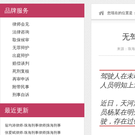
品牌服务
您现在的位置是
律师会见
法律咨询
无
取保候审
无罪辩护
来源：珠海刑
出庭辩护
赔偿谈判
死刑复核
驾驶人在未
再审申诉
人员明知上
附带民事
刑事自诉
近日，天河
员杨某在明
最近更新
驶，存在过
翁均涛律师-珠海刑事律师|珠海刑事
张爱斌律师-珠海刑事律师|珠海刑事