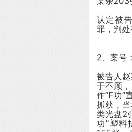
某余20
认定被
罪，判处
2、案号
被告人赵
于不顾，
作“F功
抓获，当
类光盘2
功”塑料