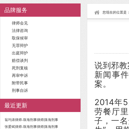
品牌服务
您现在的位置是
律师会见
法律咨询
取保候审
无罪辩护
出庭辩护
赔偿谈判
说到邪教
死刑复核
新闻事件
再审申诉
案。
附带民事
刑事自诉
2014
最近更新
劳餐厅里
子，一名
翁均涛律师-珠海刑事律师|珠海刑事
张爱斌律师-珠海刑事律师|珠海刑事