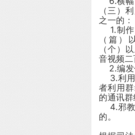
6.横幅
（三）利
之一的：
1.制作
（篇）
（个）以
音视频二
2.编发
3.利用
者利用群
的通讯群
4.邪教
的。