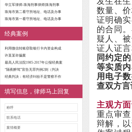
发生在生
华立军律师-珠海刑事律师|珠海刑事
数量、价
珠海市第二看守所地址、电话及办事
证明确实
珠海市第一看守所地址、电话及办事
的合同。
经典案例
疑人、被
证人证言
利用微信转账窃取银行卡内资金构成
同约定的
许某某诈骗案
最高人民法院1985-2017年公报经典案
等实质内
“隔夜醉驾”宣告无罪判例2则（判决
用电子数
经典判决：有经济纠纷不是警察不作
查双方言
填写信息，律师马上回复
主观方面
重点审查
辩解，以