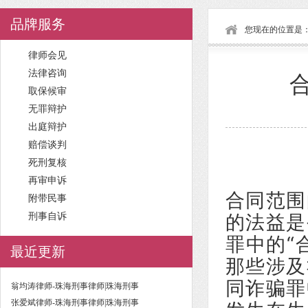
品牌服务
您现在的位置是
律师会见
法律咨询
取保候审
无罪辩护
出庭辩护
赔偿谈判
死刑复核
再审申诉
合同范围
附带民事
的法益是
刑事自诉
罪中的“
最近更新
那些涉及
同诈骗罪
翁均涛律师-珠海刑事律师|珠海刑事
张爱斌律师-珠海刑事律师|珠海刑事