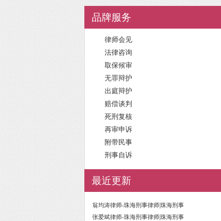
品牌服务
律师会见
法律咨询
取保候审
无罪辩护
出庭辩护
赔偿谈判
死刑复核
再审申诉
附带民事
刑事自诉
最近更新
翁均涛律师-珠海刑事律师|珠海刑事
张爱斌律师-珠海刑事律师|珠海刑事