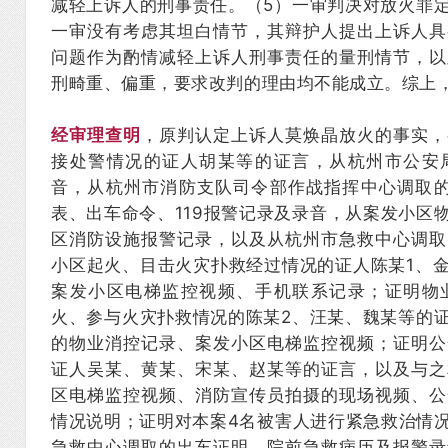
减轻上诉人的刑事责任。（5）一审判决对放火罪
一审没有考虑其坦白情节，其辩护人提出上诉人具
问题作为酌情减轻上诉人刑事责任的量刑情节，以
刑畸重、偏重，要求改判的理由均不能成立。综上
经审理查明
，原判认定上诉人莫焕晶放火的事实，
接处警情况的证人胡某等的证言，从杭州市公安
音，从杭州市消防支队司令部作战指挥中心调取的
表、出车命令、119报警记录及录音，从案发小区
区消防设施报警记录，以及从杭州市急救中心调取
小区起火、目击火灾扑救经过情况的证人陈某1、
案发小区电梯监控视频、手机联系记录；证明物
火、参与火灾扑救情况的陈某2、汪某、魏某等的
的物业消控记录、案发小区电梯监控视频；证明公
证人吴某、黄某、宋某、赵某等的证言，以及与之
区电梯监控视频、消防宣传员拍摄的现场视频、公
情况说明；证明对本案4名被害人进行紧急救治情
急救中心调取的出车证明、院前急救病历及报警录