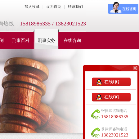
加入收藏
|
设为首页
|
联系我们
询热线：
15818986335 / 13823021523
例
刑事百科
刑事实务
在线咨询
在线QQ
在线QQ
张律师咨询电话
15818986335
翁律师咨询电话
13823021523