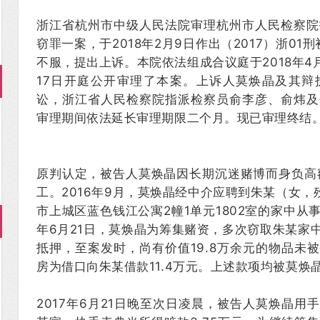
浙江省杭州市中级人民法院审理杭州市人民检察院
窃罪一案，于2018年2月9日作出（2017）浙01
不服，提出上诉。本院依法组成合议庭于2018年4
17日开庭公开审理了本案。上诉人莫焕晶及其辩
讼，浙江省人民检察院指派检察员俞李彦、俞炜及
审理期间依法延长审理期限二个月。现已审理终结
原判认定，被告人莫焕晶因长期沉迷赌博而身负高额
工。2016年9月，莫焕晶经中介应聘到朱某（女，
市上城区蓝色钱江公寓2幢1单元1802室的家中从事
年6月21日，莫焕晶为筹集赌资，多次窃取朱某家
抵押，至案发时，尚有价值19.8万余元的物品未
房为借口向朱某借款11.4万元。上述款项均被莫焕
2017年6月21日晚至次日凌晨，被告人莫焕晶