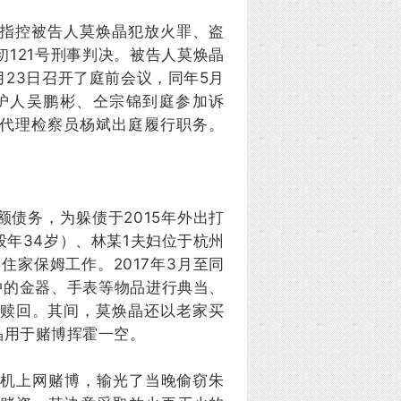
指控被告人莫焕晶犯放火罪、盗
刑初121号刑事判决。被告人莫焕晶
月23日召开了庭前会议，同年5月
护人吴鹏彬、仝宗锦到庭参加诉
代理检察员杨斌出庭履行职务。
。
债务，为躲债于2015年外出打
殁年34岁）、林某1夫妇位于杭州
住家保姆工作。2017年3月至同
中的金器、手表等物品进行典当、
被赎回。其间，莫焕晶还以老家买
晶用于赌博挥霍一空。
用手机上网赌博，输光了当晚偷窃朱