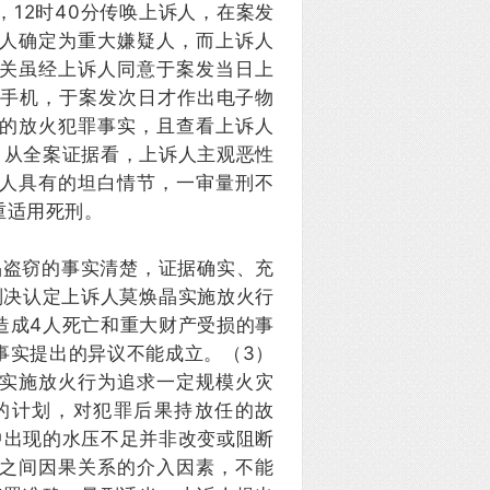
，12时40分传唤上诉人，在案发
人确定为重大嫌疑人，而上诉人
关虽经上诉人同意于案发当日上
押手机，于案发次日才作出电子物
的放火犯罪事实，且查看上诉人
。从全案证据看，上诉人主观恶性
人具有的坦白情节，一审量刑不
重适用死刑。
晶盗窃的事实清楚，证据确实、充
判决认定上诉人莫焕晶实施放火行
造成4人死亡和重大财产受损的事
事实提出的异议不能成立。（3）
实施放火行为追求一定规模火灾
的计划，对犯罪后果持放任的故
中出现的水压不足并非改变或阻断
之间因果关系的介入因素，不能