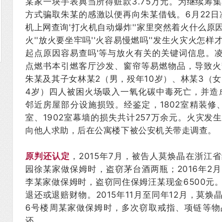
某家一块手表典当所得赃款3.75万元。为继续筹
方式骗取朱某的感激以便再向朱某借钱。6月22日
机上网查询'打火机自动爆炸''家里突然着火什么原因
火''放火要坐牢吗''火容易慢燃吗''发生火灾火怎样
起点原因容易查吗'等与放火有关的关键词信息。凌
点燃书本引燃客厅沙发、窗帘等易燃物品，导致火
朱某及其子女林某2（男，殁年10岁）、林某3（
4岁）四人被困火场吸入一氧化碳中毒死亡，并造成
邻近房屋部分设施损毁。经鉴定，1802室精装修、部
室、1902室幕墙的损失共计257万余元。火灾
向他人求助，后在公寓楼下被公安机关带走调查。
原判还认定
，2015年7月，被告人莫焕晶在浙江
园徐某家做保姆时，盗窃茅台酒两瓶；2016年2
李某家做保姆时，盗窃同住保姆汪某现金6500元
退还或退赔财物。2015年11月至同年12月，莫
6号楼周某家做保姆时，多次窃取戒指、项链等物
还。