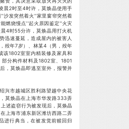
集赌资，其决意采取放火再灭火的
凌晨2时至4时许，莫焕晶使用手
''沙发突然着火''家里窗帘突然着
才能燃烧慢点''起火原因鉴定''火灾
晨4时55分许，莫焕晶用打火机
势迅速蔓延，造成屋内的被害人
女，殁年7岁）、林某4（男，殁年
该1802室室内精装修及家具和
分构件材料及1802室、1801
发生后，莫焕晶即逃至室外，报警并
省绍兴市越城区胜利路望越中央花
月，莫焕晶在上海市华发路333弄
。上述盗窃行为被发现后，莫焕晶
焕晶在上海市浦东新区潍坊西路二弄
品进行典当，在被发觉前赎回归