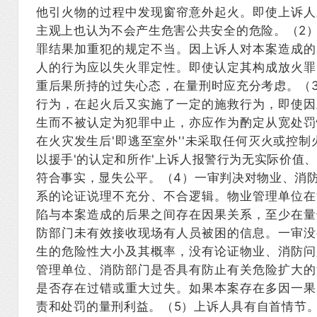
他引火物的过程中发现窗帘意外起火。即使上诉人
主观上也认为不会产生危害公共安全的危险。（2）
罪结果加重犯的规定不当。因上诉人对本案造成的
人的行为应以失火罪定性。即使认定其构成放火罪
重后果所持的过失心态，在量刑时应充分考虑。（
行为，在起火后又实施了一定的施救行为，即使因
生而不被认定为犯罪中止，亦应作为酌定从宽处罚
在火灾发生后'即逃至室外''未采取任何灭火或控制
以援手'的认定和所作'上诉人报警行为无实际价值
符合事实，显失公平。（4）一审判决对物业、消
系的论证说理不充分、不合逻辑。物业管理单位在
陷与本案造成的后果之间存在因果关系，至少在量
防部门未有效接收现场有人员被困的信息。一审没
生的危险性大小及其概率，没有论证物业、消防问
管理单位、消防部门是否具有防止有关危险扩大的
是否存在过错或重大过失。如果本案存在多因一果
责和处罚的量刑利益。（5）上诉人具有自首情节