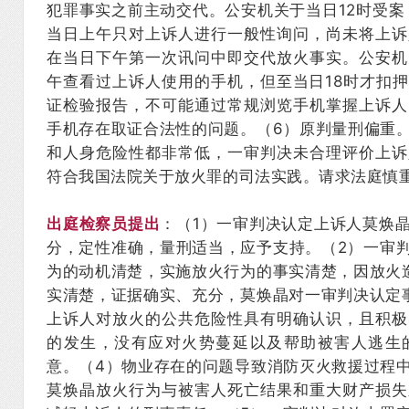
犯罪事实之前主动交代。公安机关于当日12时受案
当日上午只对上诉人进行一般性询问，尚未将上诉
在当日下午第一次讯问中即交代放火事实。公安机
午查看过上诉人使用的手机，但至当日18时才扣
证检验报告，不可能通过常规浏览手机掌握上诉人
手机存在取证合法性的问题。（6）原判量刑偏重
和人身危险性都非常低，一审判决未合理评价上诉
符合我国法院关于放火罪的司法实践。请求法庭慎
出庭检察员提出
：（1）一审判决认定上诉人莫焕
分，定性准确，量刑适当，应予支持。（2）一审
为的动机清楚，实施放火行为的事实清楚，因放火
实清楚，证据确实、充分，莫焕晶对一审判决认定
上诉人对放火的公共危险性具有明确认识，且积极
的发生，没有应对火势蔓延以及帮助被害人逃生
意。（4）物业存在的问题导致消防灭火救援过程
莫焕晶放火行为与被害人死亡结果和重大财产损失