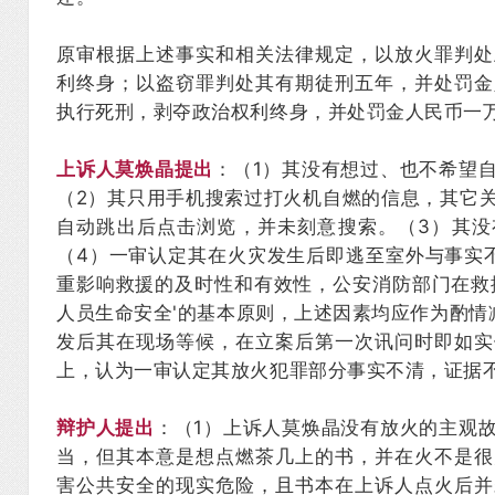
原审根据上述事实和相关法律规定，以放火罪判处
利终身；以盗窃罪判处其有期徒刑五年，并处罚金
执行死刑，剥夺政治权利终身，并处罚金人民币一
上诉人莫焕晶提出
：（1）其没有想过、也不希望
（2）其只用手机搜索过打火机自燃的信息，其它
自动跳出后点击浏览，并未刻意搜索。（3）其没
（4）一审认定其在火灾发生后即逃至室外与事实
重影响救援的及时性和有效性，公安消防部门在救
人员生命安全'的基本原则，上述因素均应作为酌情
发后其在现场等候，在立案后第一次讯问时即如实
上，认为一审认定其放火犯罪部分事实不清，证据
辩护人提出
：（1）上诉人莫焕晶没有放火的主观
当，但其本意是想点燃茶几上的书，并在火不是很
害公共安全的现实危险，且书本在上诉人点火后并