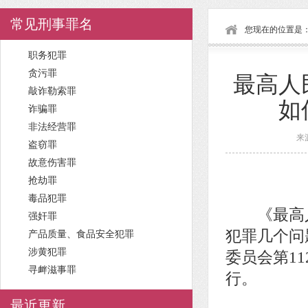
常见刑事罪名
您现在的位置是
职务犯罪
贪污罪
最高人
敲诈勒索罪
如
诈骗罪
非法经营罪
来
盗窃罪
故意伤害罪
抢劫罪
毒品犯罪
《最高人
强奸罪
犯罪几个问
产品质量、食品安全犯罪
涉黄犯罪
委员会第11
寻衅滋事罪
行。
最近更新